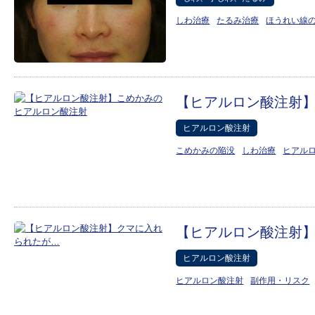
しわ治療
たるみ治療
ほうれい線
【ヒアルロン酸注射
ヒアルロン酸注射
こめかみの陥没
しわ治療
ヒアル
【ヒアルロン酸注射
ヒアルロン酸注射
ヒアルロン酸注射
副作用・リスク