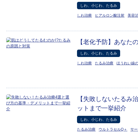
しわ、小じわ、たるみ
しわ治療
ヒアルロン酸注射
美容
【老化予防】あなた
しわ、小じわ、たるみ
しわ治療
たるみ治療
ほうれい線
【失敗しないたるみ治
ットまで一挙紹介
しわ、小じわ、たるみ
たるみ治療
ウルトラセルQ＋
サー