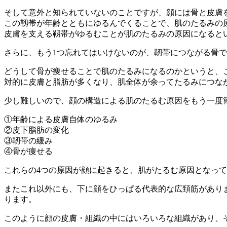
そして意外と知られていないのことですが、顔には骨と皮膚
この靱帯が年齢とともにゆるんでくることで、肌のたるみの
皮膚を支える靱帯がゆるむことが肌のたるみの原因になると
さらに、もう1つ忘れてはいけないのが、靭帯につながる骨
どうして骨が痩せることで肌のたるみになるのかというと、
対的に皮膚と脂肪が多くなり、肌全体が余ってたるみにつな
少し難しいので、顔の構造による肌のたるむ原因をもう一度
①年齢による皮膚自体のゆるみ
②皮下脂肪の変化
③靭帯の緩み
④骨が痩せる
これらの4つの原因が顔に起きると、肌がたるむ原因となっ
またこれ以外にも、下に顔をひっぱる代表的な広頚筋があり
ります。
このように顔の皮膚・組織の中にはいろいろな組織があり、