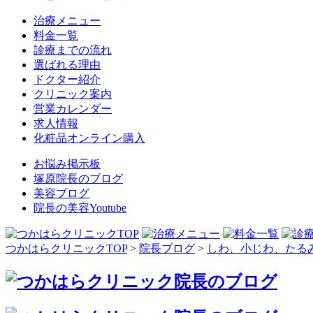
治療メニュー
料金一覧
診療までの流れ
選ばれる理由
ドクター紹介
クリニック案内
営業カレンダー
求人情報
化粧品オンライン購入
お悩み掲示板
塚原院長のブログ
美容ブログ
院長の美容Youtube
つかはらクリニックTOP
>
院長ブログ
>
しわ、小じわ、たる