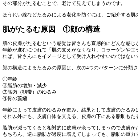
その部分がたるむことで、老けて見えてしまうのです。
ほうれい線などたるみによる老化を防ぐには、ご紹介する肌
肌がたるむ原因 ①顔の構造
肌の皮膚がたるむという感覚は皆さんも直感的にどんな感じ
年齢が進むにつれて「肌の支えがなくなり、コラーゲンやエ
れば、皆さんにもイメージとして受け入れやすいのではない
顔の構造によるたるみの原因は、次の4つのパターンに分類
①年齢
②脂肪の増加・減少
③筋肉（靱帯）のゆるみ
④骨の萎縮
年齢によって皮膚のゆるみが進み、結果として皮膚のたるみ
それ以外にも、皮膚自体を支える、皮膚の下にある脂肪もた
脂肪が減ってくると相対的に皮膚が余ってしまうので皮膚が
もちろん、逆に脂肪が過度に増えてしまっても、脂肪の重力