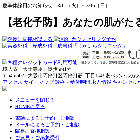
夏季休診日のお知らせ：8/11（火）～8/16（日）
【老化予防】あなたの肌がた
JR大阪「天王寺駅」徒歩
約1分
〒545-6022 大阪市阿倍野区阿倍野筋1丁目1-43 あべのハルカス
アクセス
サイトマップ
診療・受付時間
求人情報
キャンセル
メニューを閉じる
HOMEに戻る
電話によるご予約・ご相談
メールによるご予約・ご相談
院長に直接相談
ご意見・ご感想受付