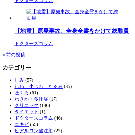
ドクターズコラム
【地震】原発事故。全身全霊をかけて総動員
ドクターズコラム
«
前の投稿
カテゴリー
しみ
(57)
しわ、小じわ、たるみ
(85)
ほくろ
(61)
わきが・多汗症
(17)
クリニック
(146)
ダイエット
(1)
ドクターズコラム
(46)
ニキビ
(55)
ヒアルロン酸注射
(25)