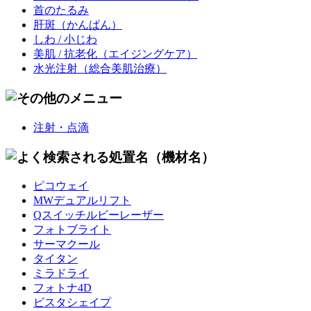
首のたるみ
肝斑
（かんぱん）
しわ / 小じわ
美肌 / 抗老化
（エイジングケア）
水光注射
（総合美肌治療）
注射・点滴
ピコウェイ
MWデュアルリフト
Qスイッチルビーレーザー
フォトブライト
サーマクール
タイタン
ミラドライ
フォトナ4D
ビスタシェイプ