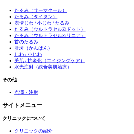
たるみ
（サーマクール）
たるみ
（タイタン）
表情じわ / 小じわ / たるみ
たるみ
（ウルトラセルZiドット）
たるみ
（ウルトラセルZiリニア）
首のたるみ
肝斑
（かんぱん）
しわ / 小じわ
美肌 / 抗老化
（エイジングケア）
水光注射
（総合美肌治療）
その他
点滴・注射
サイトメニュー
クリニックについて
クリニックの紹介