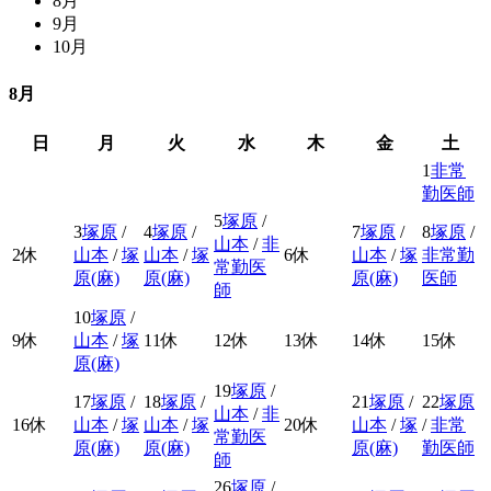
8
月
9
月
10
月
8月
日
月
火
水
木
金
土
1
非常
勤医師
5
塚原
/
3
塚原
/
4
塚原
/
7
塚原
/
8
塚原
/
山本
/
非
2
休
山本
/
塚
山本
/
塚
6
休
山本
/
塚
非常勤
常勤医
原(麻)
原(麻)
原(麻)
医師
師
10
塚原
/
9
休
山本
/
塚
11
休
12
休
13
休
14
休
15
休
原(麻)
19
塚原
/
17
塚原
/
18
塚原
/
21
塚原
/
22
塚原
山本
/
非
16
休
山本
/
塚
山本
/
塚
20
休
山本
/
塚
/
非常
常勤医
原(麻)
原(麻)
原(麻)
勤医師
師
26
塚原
/