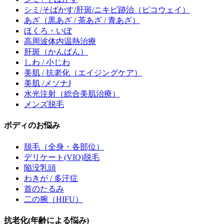
シミ/そばかす/肝斑/ニキビ跡治
（ピコウェイ）
あざ
（黒あざ / 茶あざ / 青あざ）
ほくろ・いぼ
高周波体内温熱治療
肝斑
（かんぱん）
しわ / 小じわ
美肌 / 抗老化
（エイジングケア）
美肌 /メソナJ
水光注射
（総合美肌治療）
メンズ脱毛
ボディのお悩み
脱毛
（全身・各部位）
デリケート(VIO)脱毛
陥没乳頭
わきが / 多汗症
首のたるみ
二の腕（HIFU）
抗老化(年齢による悩み)