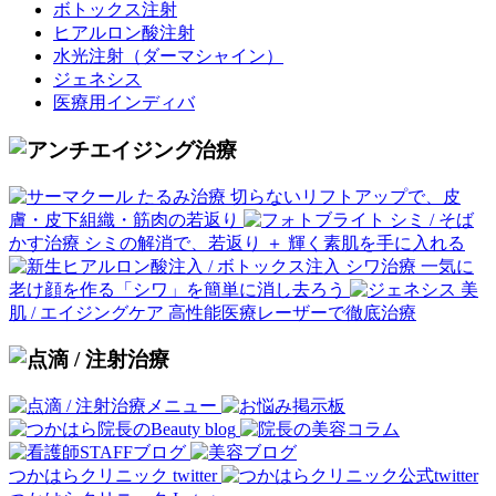
ボトックス注射
ヒアルロン酸注射
水光注射
（ダーマシャイン）
ジェネシス
医療用インディバ
たるみ治療
切らないリフトアップで、皮
膚・皮下組織・筋肉の若返り
シミ / そば
かす治療
シミの解消で、若返り ＋ 輝く素肌を手に入れる
シワ治療
一気に
老け顔を作る「シワ」を簡単に消し去ろう
美
肌 / エイジングケア
高性能医療レーザーで徹底治療
つかはらクリニック twitter