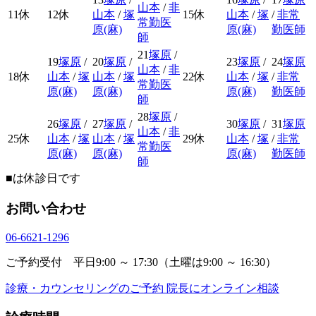
山本
/
非
11
休
12
休
山本
/
塚
15
休
山本
/
塚
/
非常
常勤医
原(麻)
原(麻)
勤医師
師
21
塚原
/
19
塚原
/
20
塚原
/
23
塚原
/
24
塚原
山本
/
非
18
休
山本
/
塚
山本
/
塚
22
休
山本
/
塚
/
非常
常勤医
原(麻)
原(麻)
原(麻)
勤医師
師
28
塚原
/
26
塚原
/
27
塚原
/
30
塚原
/
31
塚原
山本
/
非
25
休
山本
/
塚
山本
/
塚
29
休
山本
/
塚
/
非常
常勤医
原(麻)
原(麻)
原(麻)
勤医師
師
■
は休診日です
お問い合わせ
06-6621-1296
ご予約受付 平日9:00 ～ 17:30（土曜は9:00 ～ 16:30）
診療・カウンセリングのご予約
院長にオンライン相談