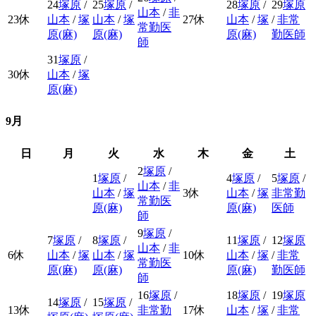
24
塚原
/
25
塚原
/
28
塚原
/
29
塚原
山本
/
非
23
休
山本
/
塚
山本
/
塚
27
休
山本
/
塚
/
非常
常勤医
原(麻)
原(麻)
原(麻)
勤医師
師
31
塚原
/
30
休
山本
/
塚
原(麻)
9月
日
月
火
水
木
金
土
2
塚原
/
1
塚原
/
4
塚原
/
5
塚原
/
山本
/
非
山本
/
塚
3
休
山本
/
塚
非常勤
常勤医
原(麻)
原(麻)
医師
師
9
塚原
/
7
塚原
/
8
塚原
/
11
塚原
/
12
塚原
山本
/
非
6
休
山本
/
塚
山本
/
塚
10
休
山本
/
塚
/
非常
常勤医
原(麻)
原(麻)
原(麻)
勤医師
師
16
塚原
/
18
塚原
/
19
塚原
14
塚原
/
15
塚原
/
13
休
非常勤
17
休
山本
/
塚
/
非常