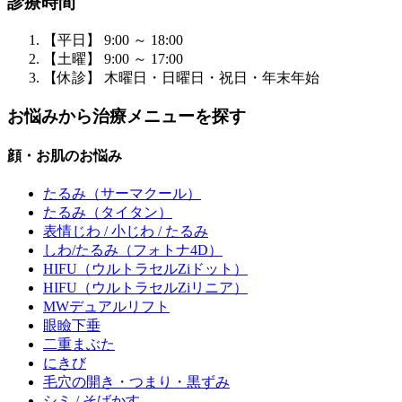
診療時間
【平日】 9:00 ～ 18:00
【土曜】 9:00 ～ 17:00
【休診】 木曜日・日曜日・祝日・年末年始
お悩みから治療メニューを探す
顔・お肌のお悩み
たるみ
（サーマクール）
たるみ
（タイタン）
表情じわ / 小じわ / たるみ
しわ/たるみ
（フォトナ4D）
HIFU
（ウルトラセルZiドット）
HIFU
（ウルトラセルZiリニア）
MWデュアルリフト
眼瞼下垂
二重まぶた
にきび
毛穴の開き・つまり・黒ずみ
シミ / そばかす