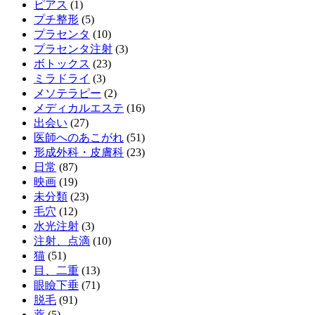
ピアス
(1)
プチ整形
(5)
プラセンタ
(10)
プラセンタ注射
(3)
ボトックス
(23)
ミラドライ
(3)
メソテラピー
(2)
メディカルエステ
(16)
出会い
(27)
医師へのあこがれ
(51)
形成外科・皮膚科
(23)
日常
(87)
映画
(19)
未分類
(23)
毛穴
(12)
水光注射
(3)
注射、点滴
(10)
猫
(51)
目、二重
(13)
眼瞼下垂
(71)
脱毛
(91)
薬
(5)