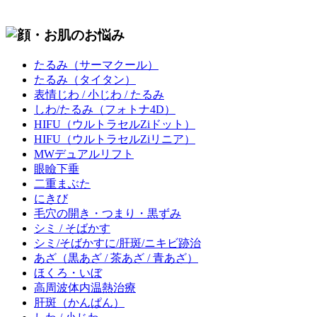
たるみ
（サーマクール）
たるみ
（タイタン）
表情じわ / 小じわ / たるみ
しわ/たるみ
（フォトナ4D）
HIFU
（ウルトラセルZiドット）
HIFU
（ウルトラセルZiリニア）
MWデュアルリフト
眼瞼下垂
二重まぶた
にきび
毛穴の開き・つまり・黒ずみ
シミ / そばかす
シミ/そばかすに/肝斑/ニキビ跡治
あざ
（黒あざ / 茶あざ / 青あざ）
ほくろ・いぼ
高周波体内温熱治療
肝斑
（かんぱん）