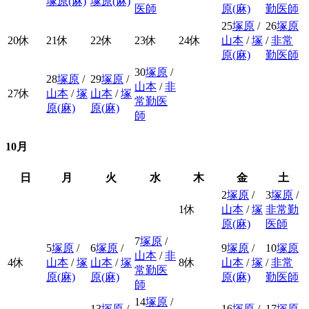
塚原(麻)
塚原(麻)
医師
原(麻)
勤医師
25
塚原
/
26
塚原
20
休
21
休
22
休
23
休
24
休
山本
/
塚
/
非常
原(麻)
勤医師
30
塚原
/
28
塚原
/
29
塚原
/
山本
/
非
27
休
山本
/
塚
山本
/
塚
常勤医
原(麻)
原(麻)
師
10月
日
月
火
水
木
金
土
2
塚原
/
3
塚原
/
1
休
山本
/
塚
非常勤
原(麻)
医師
7
塚原
/
5
塚原
/
6
塚原
/
9
塚原
/
10
塚原
山本
/
非
4
休
山本
/
塚
山本
/
塚
8
休
山本
/
塚
/
非常
常勤医
原(麻)
原(麻)
原(麻)
勤医師
師
14
塚原
/
13
塚原
/
16
塚原
/
17
塚原