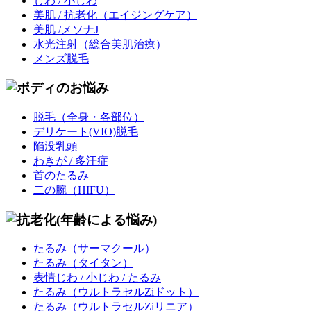
しわ / 小じわ
美肌 / 抗老化
（エイジングケア）
美肌 /メソナJ
水光注射
（総合美肌治療）
メンズ脱毛
脱毛
（全身・各部位）
デリケート(VIO)脱毛
陥没乳頭
わきが / 多汗症
首のたるみ
二の腕（HIFU）
たるみ
（サーマクール）
たるみ
（タイタン）
表情じわ / 小じわ / たるみ
たるみ
（ウルトラセルZiドット）
たるみ
（ウルトラセルZiリニア）