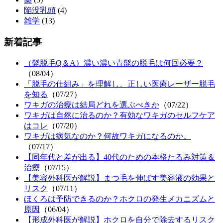
陥没乳頭
(4)
雑学
(13)
新着記事
（髭脱毛Q＆A）濃い濃い青髭の脱毛は何回必要？
（08/04）
「脱毛の仕組み」を理解し、正しい医療レーザー脱毛
を知る
（07/27）
ワキガの治療は結局どれを選ぶべきか
（07/22）
ワキガは自然に治るのか？有効なワキガのセルフケア
はコレ
（07/20）
ワキガは病気なのか？何故ワキガになるのか。
（07/17）
【同年代と差が出る】40代のための本格たるみ対策＆
治療
（07/15）
【美容外科医が解説】まつ毛を伸ばす美容液の効果と
リスク
（07/11）
ほくろは予防できるのか？ホクロの発生メカニズムと
原因
（06/04）
【形成外科医が解説】ホクロを自分で除去するリスク