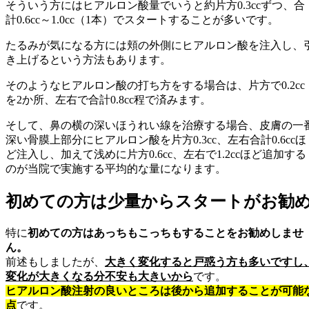
そういう方にはヒアルロン酸量でいうと約片方0.3ccずつ、合
計0.6cc～1.0cc（1本）でスタートすることが多いです。
たるみが気になる方には頬の外側にヒアルロン酸を注入し、
き上げるという方法もあります。
そのようなヒアルロン酸の打ち方をする場合は、片方で0.2cc
を2か所、左右で合計0.8cc程で済みます。
そして、鼻の横の深いほうれい線を治療する場合、皮膚の一
深い骨膜上部分にヒアルロン酸を片方0.3cc、左右合計0.6ccほ
ど注入し、加えて浅めに片方0.6cc、左右で1.2ccほど追加する
のが当院で実施する平均的な量になります。
初めての方は少量からスタートがお勧
特に
初めての方はあっちもこっちもすることをお勧めしませ
ん。
前述もしましたが、
大きく変化すると戸惑う方も多いですし
変化が大きくなる分不安も大きいから
です。
ヒアルロン酸注射の良いところは後から追加することが可能
点
です。