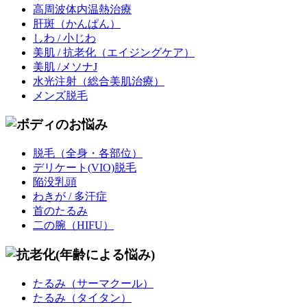
高周波体内温熱治療
肝斑
（かんぱん）
しわ / 小じわ
美肌 / 抗老化
（エイジングケア）
美肌 /メソナJ
水光注射
（総合美肌治療）
メンズ脱毛
脱毛
（全身・各部位）
デリケート(VIO)脱毛
陥没乳頭
わきが / 多汗症
首のたるみ
二の腕（HIFU）
たるみ
（サーマクール）
たるみ
（タイタン）