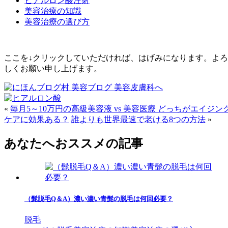
ヒアルロン酸注射
美容治療の知識
美容治療の選び方
ここを↓クリックしていただければ、はげみになります。よろ
しくお願い申し上げます。
«
毎月5～10万円の高級美容液 vs 美容医療 どっちがエイジン
ケアに効果ある？
誰よりも世界最速で老ける8つの方法
»
あなたへおススメの記事
（髭脱毛Q＆A）濃い濃い青髭の脱毛は何回必要？
脱毛