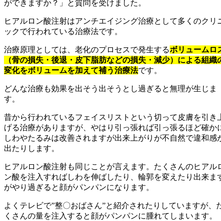
ができますか？」と質問を受けました。
ヒアルロン酸注射はアンチエイジング治療として多くのクリ
ックで行われている治療法です。
治療原理としては、老化のプロセスで発生する
ボリュームロ
（骨の損失・後退・皮下脂肪などの損失・減少）による組織
変化をボリュームを加えて補う治療法
です。
どんな治療も効果を出そう出そうとし過ぎると無理が生じま
す。
昔から行われているフェイスリストという切って皮膚を引き
げる治療がありますが、やはり引っ張れば引っ張るほど確か
しわやたるみは改善されますが出来上がりが不自然で違和感
出たりします。
ヒアルロン酸注射も同じことが言えます。たくさんのヒアル
ン酸を注入すればしわを伸ばしたり、輪郭を変えたり出来ま
がやり過ぎると顔がパンパンになります。
よくテレビで”整〇おばさん”と紹介されたりしていますが、
くさんの量を注入すると顔がパンパンに腫れてしまいます。