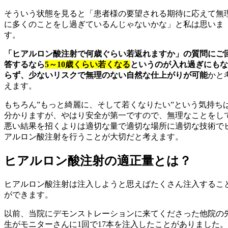
そういう状態を見ると「患者様の要望される期待に応えて無
に多くのことをし過ぎているんじゃないかな」と私は思いま
す。
「ヒアルロン酸注射で何歳ぐらい若返れますか」の質問にご
答するなら
5～10歳くらい若くなる
というのが入れ過ぎにもな
らず、少ないリスクで無理のない自然な仕上がりが可能
かと
えます。
もちろん”もっと綺麗に、そして若くなりたい”という気持ち
分かりますが、やはり安全が第一ですので、無理なことをし
悪い結果を招くよりは適切な量で適切な場所に適切な技術で
アルロン酸注射を行うことが大切だと考えます。
ヒアルロン酸注射の適正量とは？
ヒアルロン酸注射は注入しようと思えばたくさん注入するこ
ができます。
以前、当院にデモンストレーションに来てくださった他院の
生がモニターさんに1回で17本を注入したことがありました。