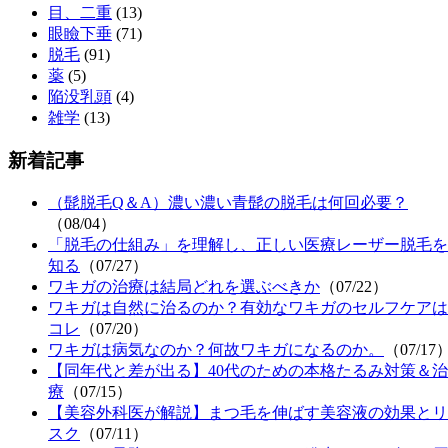
目、二重
(13)
眼瞼下垂
(71)
脱毛
(91)
薬
(5)
陥没乳頭
(4)
雑学
(13)
新着記事
（髭脱毛Q＆A）濃い濃い青髭の脱毛は何回必要？
（08/04）
「脱毛の仕組み」を理解し、正しい医療レーザー脱毛を
知る
（07/27）
ワキガの治療は結局どれを選ぶべきか
（07/22）
ワキガは自然に治るのか？有効なワキガのセルフケアは
コレ
（07/20）
ワキガは病気なのか？何故ワキガになるのか。
（07/17
【同年代と差が出る】40代のための本格たるみ対策＆治
療
（07/15）
【美容外科医が解説】まつ毛を伸ばす美容液の効果とリ
スク
（07/11）