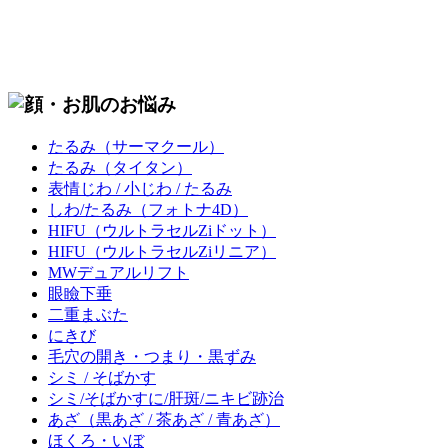
たるみ
（サーマクール）
たるみ
（タイタン）
表情じわ / 小じわ / たるみ
しわ/たるみ
（フォトナ4D）
HIFU
（ウルトラセルZiドット）
HIFU
（ウルトラセルZiリニア）
MWデュアルリフト
眼瞼下垂
二重まぶた
にきび
毛穴の開き・つまり・黒ずみ
シミ / そばかす
シミ/そばかすに/肝斑/ニキビ跡治
あざ
（黒あざ / 茶あざ / 青あざ）
ほくろ・いぼ