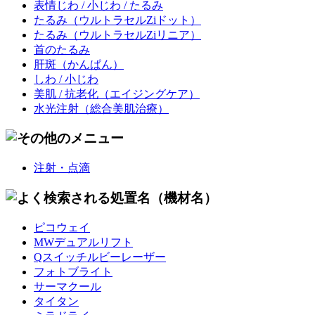
表情じわ / 小じわ / たるみ
たるみ
（ウルトラセルZiドット）
たるみ
（ウルトラセルZiリニア）
首のたるみ
肝斑
（かんぱん）
しわ / 小じわ
美肌 / 抗老化
（エイジングケア）
水光注射
（総合美肌治療）
注射・点滴
ピコウェイ
MWデュアルリフト
Qスイッチルビーレーザー
フォトブライト
サーマクール
タイタン