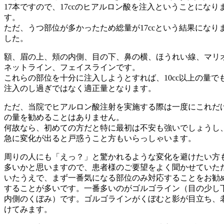
17本ですので、17ccのヒアルロン酸を注入ということになり
す。
ただ、うつ部位が多かったため総量が17ccという結果になり
した。
額、眉の上、頬の内側、目の下、鼻の横、ほうれい線、マリ
ネットライン、フェイスラインです。
これらの部位を十分に注入しようとすれば、10cc以上の量で
注入のし過ぎではなく適正量となります。
ただ、当院でヒアルロン酸注射を実施する際は一度にこれだ
の量を勧めることはありません。
何故なら、初めての方だと特に最初は不安も強いでしょうし
急に変化が出ると戸惑うこと方もいらっしゃいます。
周りの人にも「えっ？」と驚かれるような変化を避けたい方
多いかと思いますので、患者様のご要望をよく聞かせていた
いたうえで、まず一番気になる部位のみ対応することをお勧
することが多いです。一番多いのがゴルゴライン（目の少し
内側のくぼみ）です。ゴルゴラインがくぼむと影が目立ち、
けてみます。