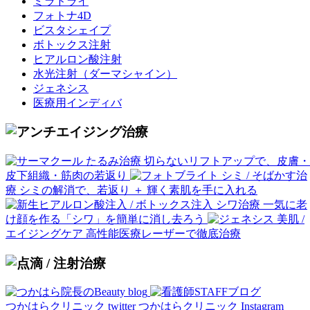
ミラドライ
フォトナ4D
ビスタシェイプ
ボトックス注射
ヒアルロン酸注射
水光注射
（ダーマシャイン）
ジェネシス
医療用インディバ
たるみ治療
切らないリフトアップで、皮膚・
皮下組織・筋肉の若返り
シミ / そばかす治
療
シミの解消で、若返り ＋ 輝く素肌を手に入れる
シワ治療
一気に老
け顔を作る「シワ」を簡単に消し去ろう
美肌 /
エイジングケア
高性能医療レーザーで徹底治療
つかはらクリニック twitter
つかはらクリニック Instagram