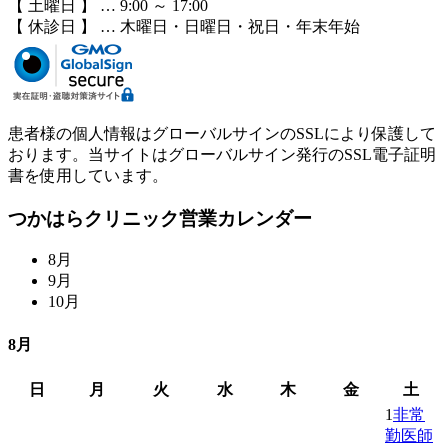
【 土曜日 】 … 9:00 ～ 17:00
【 休診日 】 … 木曜日・日曜日・祝日・年末年始
患者様の個人情報はグローバルサインのSSLにより保護して
おります。当サイトはグローバルサイン発行のSSL電子証明
書を使用しています。
つかはらクリニック営業カレンダー
8
月
9
月
10
月
8月
日
月
火
水
木
金
土
1
非常
勤医師