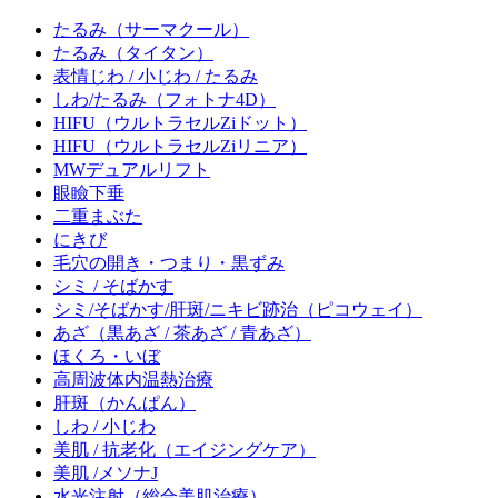
たるみ
（サーマクール）
たるみ
（タイタン）
表情じわ / 小じわ / たるみ
しわ/たるみ
（フォトナ4D）
HIFU
（ウルトラセルZiドット）
HIFU
（ウルトラセルZiリニア）
MWデュアルリフト
眼瞼下垂
二重まぶた
にきび
毛穴の開き・つまり・黒ずみ
シミ / そばかす
シミ/そばかす/肝斑/ニキビ跡治
（ピコウェイ）
あざ
（黒あざ / 茶あざ / 青あざ）
ほくろ・いぼ
高周波体内温熱治療
肝斑
（かんぱん）
しわ / 小じわ
美肌 / 抗老化
（エイジングケア）
美肌 /メソナJ
水光注射
（総合美肌治療）