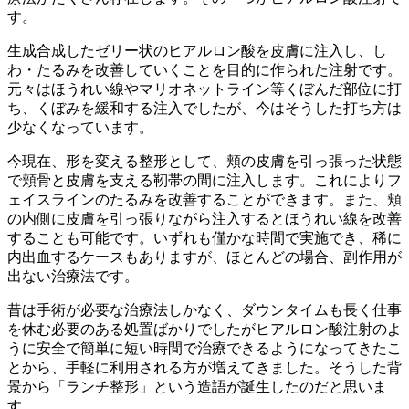
す。
生成合成したゼリー状のヒアルロン酸を皮膚に注入し、し
わ・たるみを改善していくことを目的に作られた注射です。
元々はほうれい線やマリオネットライン等くぼんだ部位に打
ち、くぼみを緩和する注入でしたが、今はそうした打ち方は
少なくなっています。
今現在、形を変える整形として、頬の皮膚を引っ張った状態
で頬骨と皮膚を支える靭帯の間に注入します。これによりフ
ェイスラインのたるみを改善することができます。また、頬
の内側に皮膚を引っ張りながら注入するとほうれい線を改善
することも可能です。いずれも僅かな時間で実施でき、稀に
内出血するケースもありますが、ほとんどの場合、副作用が
出ない治療法です。
昔は手術が必要な治療法しかなく、ダウンタイムも長く仕事
を休む必要のある処置ばかりでしたがヒアルロン酸注射のよ
うに安全で簡単に短い時間で治療できるようになってきたこ
とから、手軽に利用される方が増えてきました。そうした背
景から「ランチ整形」という造語が誕生したのだと思いま
す。