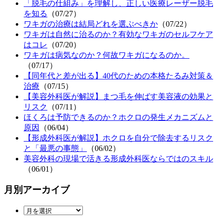
「脱毛の仕組み」を理解し、正しい医療レーザー脱毛
を知る
（07/27）
ワキガの治療は結局どれを選ぶべきか
（07/22）
ワキガは自然に治るのか？有効なワキガのセルフケア
はコレ
（07/20）
ワキガは病気なのか？何故ワキガになるのか。
（07/17）
【同年代と差が出る】40代のための本格たるみ対策＆
治療
（07/15）
【美容外科医が解説】まつ毛を伸ばす美容液の効果と
リスク
（07/11）
ほくろは予防できるのか？ホクロの発生メカニズムと
原因
（06/04）
【形成外科医が解説】ホクロを自分で除去するリスク
と「最悪の事態」
（06/02）
美容外科の現場で活きる形成外科医ならではのスキル
（06/01）
月別アーカイブ