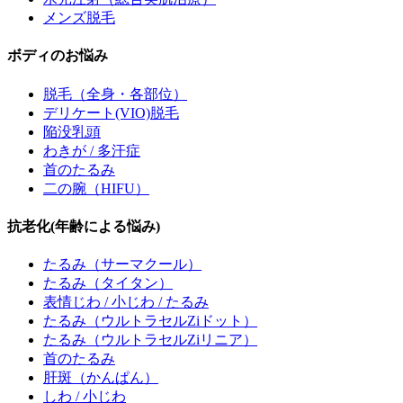
メンズ脱毛
ボディのお悩み
脱毛
（全身・各部位）
デリケート(VIO)脱毛
陥没乳頭
わきが / 多汗症
首のたるみ
二の腕（HIFU）
抗老化(年齢による悩み)
たるみ
（サーマクール）
たるみ
（タイタン）
表情じわ / 小じわ / たるみ
たるみ
（ウルトラセルZiドット）
たるみ
（ウルトラセルZiリニア）
首のたるみ
肝斑
（かんぱん）
しわ / 小じわ