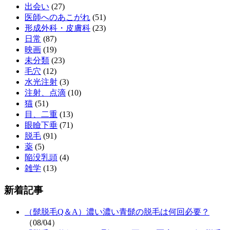
出会い
(27)
医師へのあこがれ
(51)
形成外科・皮膚科
(23)
日常
(87)
映画
(19)
未分類
(23)
毛穴
(12)
水光注射
(3)
注射、点滴
(10)
猫
(51)
目、二重
(13)
眼瞼下垂
(71)
脱毛
(91)
薬
(5)
陥没乳頭
(4)
雑学
(13)
新着記事
（髭脱毛Q＆A）濃い濃い青髭の脱毛は何回必要？
（08/04）