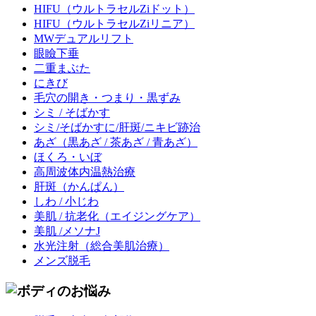
HIFU
（ウルトラセルZiドット）
HIFU
（ウルトラセルZiリニア）
MWデュアルリフト
眼瞼下垂
二重まぶた
にきび
毛穴の開き・つまり・黒ずみ
シミ / そばかす
シミ/そばかすに/肝斑/ニキビ跡治
あざ
（黒あざ / 茶あざ / 青あざ）
ほくろ・いぼ
高周波体内温熱治療
肝斑
（かんぱん）
しわ / 小じわ
美肌 / 抗老化
（エイジングケア）
美肌 /メソナJ
水光注射
（総合美肌治療）
メンズ脱毛