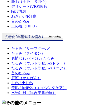
脱毛
（全身・各部位）
デリケート(VIO)脱毛
陥没乳頭
わきが / 多汗症
首のたるみ
二の腕（HIFU）
たるみ
（サーマクール）
たるみ
（タイタン）
表情じわ / 小じわ / たるみ
たるみ
（ウルトラセルZiドット）
たるみ
（ウルトラセルZiリニア）
首のたるみ
肝斑
（かんぱん）
しわ / 小じわ
美肌 / 抗老化
（エイジングケア）
水光注射
（総合美肌治療）