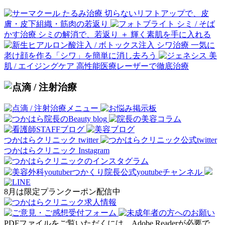
たるみ治療
切らないリフトアップで、皮
膚・皮下組織・筋肉の若返り
シミ / そば
かす治療
シミの解消で、若返り ＋ 輝く素肌を手に入れる
シワ治療
一気に
老け顔を作る「シワ」を簡単に消し去ろう
美
肌 / エイジングケア
高性能医療レーザーで徹底治療
つかはらクリニック twitter
つかはらクリニック Instagram
8月は限定プランクーポン配信中
PDFファイルをご覧いただくには、Adobe Readerが必要で