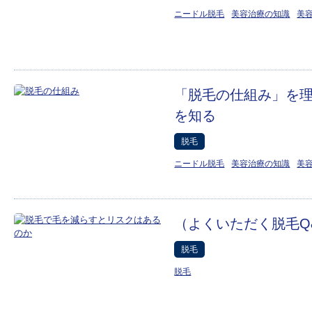
ニードル脱毛
美容治療の知識
美
「脱毛の仕組み」を
を知る
脱毛
ニードル脱毛
美容治療の知識
美
（よくいただく脱毛Q
脱毛
脱毛