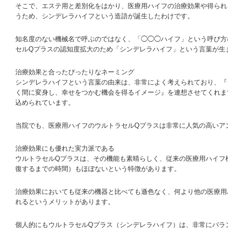
そこで、エステ用と差別化をはかり、医療用ハイフの治療効果や得られ
うため、シンデレラハイフという造語が誕生したわけです。
知名度のない機械名で呼ぶのではなく、「◯◯◯ハイフ」という呼び方
セルQプラスの認知度拡大のため「シンデレラハイフ」という言葉が生
治療効果と合ったぴったりなネーミング
シンデレラハイフという言葉の由来は、非常によく考えられており、『
く間に変身し、幸せをつかむ機会を得るイメージ』を連想させてくれま
込められています。
当院でも、医療用ハイフのウルトラセルQプラスは非常に人気の高いア
治療効果にも優れた実力派である
ウルトラセルQプラスは、その機能も素晴らしく、従来の医療用ハイフ
復するまでの時間）もほぼないという特徴があります。
治療効果においても従来の機器と比べても遜色なく、何より他の医療用
れるというメリットがあります。
個人的にもウルトラセルQプラス（シンデレラハイフ）は、非常にバラ