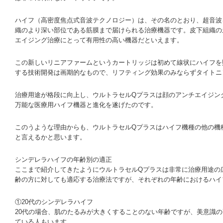
ハイフ（高密度焦点式音波テクノロジー）は、その名のとおり、超音波
織のより深い部位である筋膜まで届けられる治療機器です。皮下組織の
エイジング治療にとって有用性の高い機器だといえます。
この新しいリニアファームというカートリッジは初めて線状にハイフを
する技術開発は画期的なもので、リフティング効果のみならずタイトニ
治療用途が格段に向上し、ウルトラセルQプラスは顔のアンチエイジン
万能な医療用ハイフ機器と進化を遂げたのです。
このうような理由からも、ウルトラセルQプラスはハイフ機種の他の機
と言えるかと思います。
シンデレラハイフの年齢別の適正
ここまで紹介してきたようにウルトラセルQプラスは非常に治療用途の
齢の方に対しても適応する治療法ですが、それぞれの年齢におけるハイ
①20代のシンデレラハイフ
20代の場合、肌のたるみが大きくすることのない年齢ですが、美意識
ている人もいます。