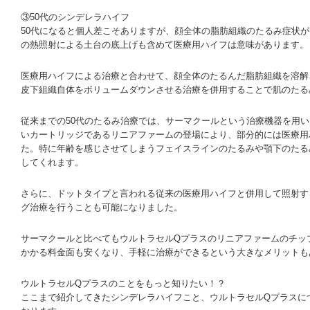
③50代のシンデレラハイフ
50代になると個人差こそありますが、顔全体の脂肪組織のたるみ症状
の熱照射による土台の底上げも含めて医療用ハイフは意味があります。
医療用ハイフによる治療と合わせて、顔全体のたるんだ脂肪組織を溶解
皮下組織自体をボリュームダウンさせる治療を併用することで肌のたる
従来までの50代のたるみ治療では、サーマクールという治療機器を用
いカートリッジであるリニアファームの登場により、部分的には医療用
た。特に年齢を感じさせてしまうフェイスラインのたるみや顎下のたる
してくれます。
さらに、ドットタイプと言われる従来の医療用ハイフと併用して照射す
グ治療を行うことも可能になりました。
サーマクールと比べてもウルトラセルQプラスのリニアファームのチッ
かかる料金面も安くなり、手軽に治療ができるという大きなメリットも
ウルトラセルQプラスのことをもっと知りたい！？
ここまで紹介してきたシンデレラハイフこと、ウルトラセルQプラスに