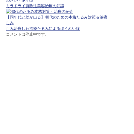
わきが・多汗症
ミラドライ
剪除法
美容治療の知識
【同年代と差が出る】40代のための本格たるみ対策＆治療
しみ
しみ治療
しわ治療
たるみによるほうれい線
コメントは停止中です。