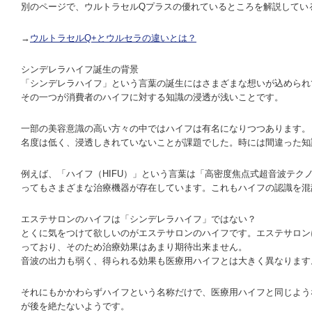
別のページで、ウルトラセルQプラスの優れているところを解説してい
→
ウルトラセルQ+とウルセラの違いとは？
シンデレラハイフ誕生の背景
「シンデレラハイフ」という言葉の誕生にはさまざまな想いが込められ
その一つが消費者のハイフに対する知識の浸透が浅いことです。
一部の美容意識の高い方々の中ではハイフは有名になりつつあります。
名度は低く、浸透しきれていないことが課題でした。時には間違った知
例えば、「ハイフ（HIFU）」という言葉は「高密度焦点式超音波テク
ってもさまざまな治療機器が存在しています。これもハイフの認識を混
エステサロンのハイフは「シンデレラハイフ」ではない？
とくに気をつけて欲しいのがエステサロンのハイフです。エステサロン
っており、そのため治療効果はあまり期待出来ません。
音波の出力も弱く、得られる効果も医療用ハイフとは大きく異なります
それにもかかわらずハイフという名称だけで、医療用ハイフと同じよう
が後を絶たないようです。