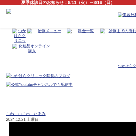
夏季休診日のお知らせ：8/11（火）～8/16（日）
つかはらク
たるみ治療「シンデレラハイフ」徹底解説！
しわ、小じわ、たるみ
2024.12.21.土曜日