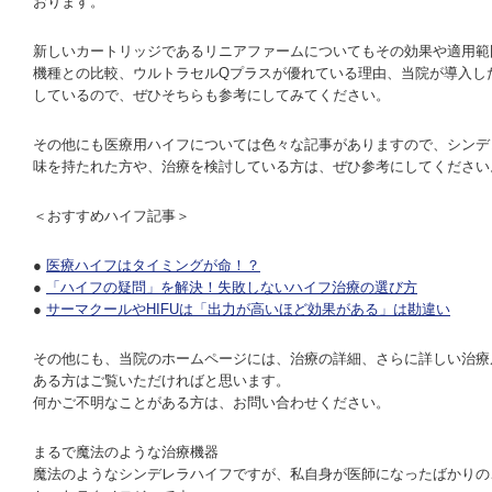
おります。
新しいカートリッジであるリニアファームについてもその効果や適用範
機種との比較、ウルトラセルQプラスが優れている理由、当院が導入し
しているので、ぜひそちらも参考にしてみてください。
その他にも医療用ハイフについては色々な記事がありますので、シンデ
味を持たれた方や、治療を検討している方は、ぜひ参考にしてください
＜おすすめハイフ記事＞
●
医療ハイフはタイミングが命！？
●
「ハイフの疑問」を解決！失敗しないハイフ治療の選び方
●
サーマクールやHIFUは「出力が高いほど効果がある」は勘違い
その他にも、当院のホームページには、治療の詳細、さらに詳しい治療
ある方はご覧いただければと思います。
何かご不明なことがある方は、お問い合わせください。
まるで魔法のような治療機器
魔法のようなシンデレラハイフですが、私自身が医師になったばかりの