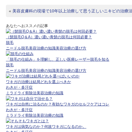
«
美容皮膚科の現場で10年以上治療して思う正しいニキビの治療
あなたへおススメの記事
（髭脱毛Q＆A）濃い濃い青髭の脱毛は何回必要？
脱毛
ニードル脱毛
美容治療の知識
美容治療の選び方
「脱毛の仕組み」を理解し、正しい医療レーザー脱毛を知る
脱毛
ニードル脱毛
美容治療の知識
美容治療の選び方
ワキガの治療は結局どれを選ぶべきか
わきが・多汗症
ミラドライ
剪除法
美容治療の知識
ワキガは自然に治るのか？有効なワキガのセルフケアはコレ
わきが・多汗症
ミラドライ
剪除法
美容治療の知識
ワキガは病気なのか？何故ワキガになるのか。