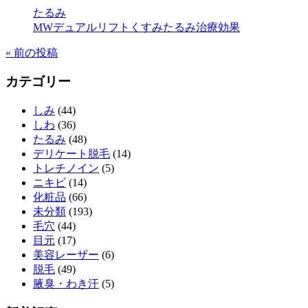
たるみ
MWデュアルリフト
くすみ
たるみ治療効果
«
前の投稿
カテゴリー
しみ
(44)
しわ
(36)
たるみ
(48)
デリケート脱毛
(14)
トレチノイン
(5)
ニキビ
(14)
化粧品
(66)
未分類
(193)
毛穴
(44)
目元
(17)
美容レーザー
(6)
脱毛
(49)
腋臭・わき汗
(5)