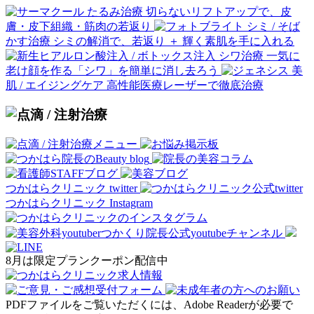
たるみ治療
切らないリフトアップで、皮
膚・皮下組織・筋肉の若返り
シミ / そば
かす治療
シミの解消で、若返り ＋ 輝く素肌を手に入れる
シワ治療
一気に
老け顔を作る「シワ」を簡単に消し去ろう
美
肌 / エイジングケア
高性能医療レーザーで徹底治療
つかはらクリニック twitter
つかはらクリニック Instagram
8月は限定プランクーポン配信中
PDFファイルをご覧いただくには、Adobe Readerが必要で