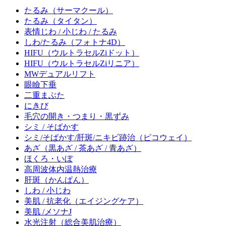
たるみ
（サーマクール）
たるみ
（タイタン）
表情じわ / 小じわ / たるみ
しわ/たるみ
（フォトナ4D）
HIFU
（ウルトラセルZiドット）
HIFU
（ウルトラセルZiリニア）
MWデュアルリフト
眼瞼下垂
二重まぶた
にきび
毛穴の開き・つまり・黒ずみ
シミ / そばかす
シミ/そばかす/肝斑/ニキビ跡治
（ピコウェイ）
あざ
（黒あざ / 茶あざ / 青あざ）
ほくろ・いぼ
高周波体内温熱治療
肝斑
（かんぱん）
しわ / 小じわ
美肌 / 抗老化
（エイジングケア）
美肌 /メソナJ
水光注射
（総合美肌治療）