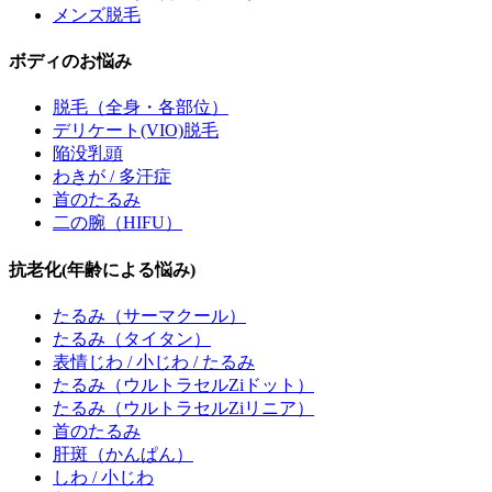
メンズ脱毛
ボディのお悩み
脱毛
（全身・各部位）
デリケート(VIO)脱毛
陥没乳頭
わきが / 多汗症
首のたるみ
二の腕（HIFU）
抗老化(年齢による悩み)
たるみ
（サーマクール）
たるみ
（タイタン）
表情じわ / 小じわ / たるみ
たるみ
（ウルトラセルZiドット）
たるみ
（ウルトラセルZiリニア）
首のたるみ
肝斑
（かんぱん）
しわ / 小じわ