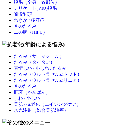
脱毛
（全身・各部位）
デリケート(VIO)脱毛
陥没乳頭
わきが / 多汗症
首のたるみ
二の腕（HIFU）
たるみ
（サーマクール）
たるみ
（タイタン）
表情じわ / 小じわ / たるみ
たるみ
（ウルトラセルZiドット）
たるみ
（ウルトラセルZiリニア）
首のたるみ
肝斑
（かんぱん）
しわ / 小じわ
美肌 / 抗老化
（エイジングケア）
水光注射
（総合美肌治療）