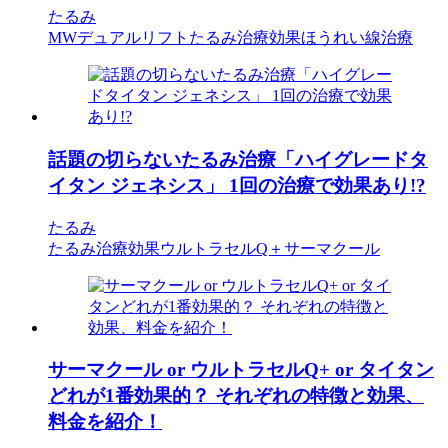
たるみ
MWデュアルリフト
たるみ治療効果
ほうれい線治療
話題の切らないたるみ治療「ハイグレードタ
イタン ジェネシス」 1回の治療で効果あり!?
たるみ
たるみ治療効果
ウルトラセルQ＋
サーマクール
サーマクール or ウルトラセルQ+ or タイタン
どれが1番効果的？ それぞれの特徴と効果、
料金を紹介！