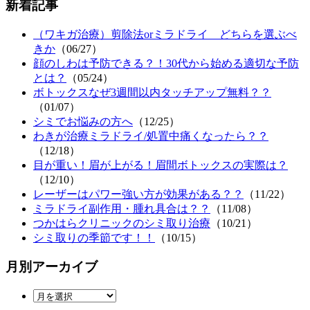
新着記事
（ワキガ治療）剪除法orミラドライ どちらを選ぶべ
きか
（06/27）
顔のしわは予防できる？！30代から始める適切な予防
とは？
（05/24）
ボトックスなぜ3週間以内タッチアップ無料？？
（01/07）
シミでお悩みの方へ
（12/25）
わきが治療ミラドライ/処置中痛くなったら？？
（12/18）
目が重い！眉が上がる！眉間ボトックスの実際は？
（12/10）
レーザーはパワー強い方が効果がある？？
（11/22）
ミラドライ副作用・腫れ具合は？？
（11/08）
つかはらクリニックのシミ取り治療
（10/21）
シミ取りの季節です！！
（10/15）
月別アーカイブ