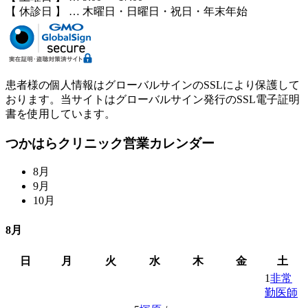
【 休診日 】 … 木曜日・日曜日・祝日・年末年始
患者様の個人情報はグローバルサインのSSLにより保護して
おります。当サイトはグローバルサイン発行のSSL電子証明
書を使用しています。
つかはらクリニック営業カレンダー
8
月
9
月
10
月
8月
日
月
火
水
木
金
土
1
非常
勤医師