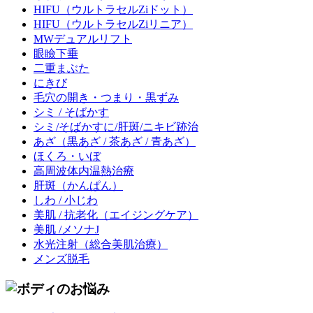
HIFU
（ウルトラセルZiドット）
HIFU
（ウルトラセルZiリニア）
MWデュアルリフト
眼瞼下垂
二重まぶた
にきび
毛穴の開き・つまり・黒ずみ
シミ / そばかす
シミ/そばかすに/肝斑/ニキビ跡治
あざ
（黒あざ / 茶あざ / 青あざ）
ほくろ・いぼ
高周波体内温熱治療
肝斑
（かんぱん）
しわ / 小じわ
美肌 / 抗老化
（エイジングケア）
美肌 /メソナJ
水光注射
（総合美肌治療）
メンズ脱毛